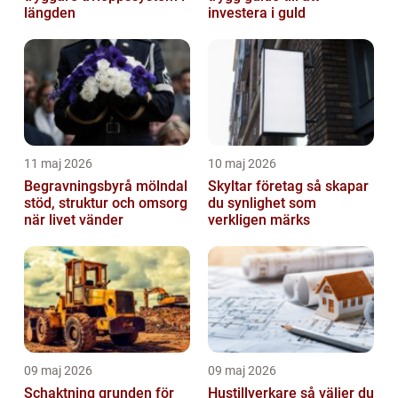
längden
investera i guld
11 maj 2026
10 maj 2026
Begravningsbyrå mölndal
Skyltar företag så skapar
stöd, struktur och omsorg
du synlighet som
när livet vänder
verkligen märks
09 maj 2026
09 maj 2026
Schaktning grunden för
Hustillverkare så väljer du