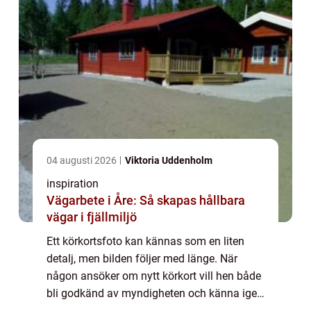
04 augusti 2026
Viktoria Uddenholm
inspiration
Vägarbete i Åre: Så skapas hållbara
vägar i fjällmiljö
Ett körkortsfoto kan kännas som en liten
detalj, men bilden följer med länge. När
någon ansöker om nytt körkort vill hen både
bli godkänd av myndigheten och känna igen
sig i spegeln. I Vällingby finns flera sätt att