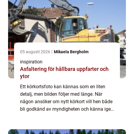
05 augusti 2026
Mikaela Bergholm
inspiration
Asfaltering för hållbara uppfarter och
ytor
Ett körkortsfoto kan kännas som en liten
detalj, men bilden följer med länge. När
någon ansöker om nytt körkort vill hen både
bli godkänd av myndigheten och känna igen
sig i spegeln. I Vällingby finns flera sätt att
ordna ett bra foto, men skillnaden...