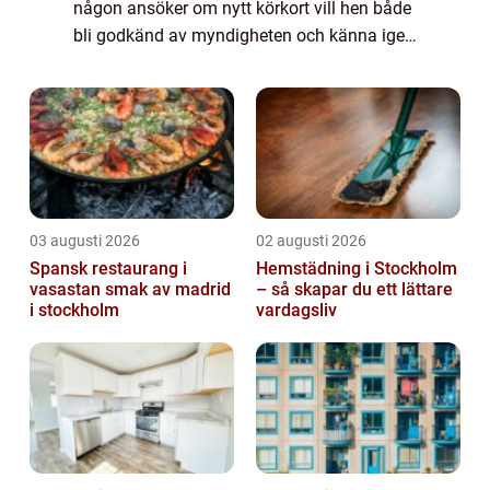
någon ansöker om nytt körkort vill hen både
bli godkänd av myndigheten och känna igen
sig i spegeln. I Vällingby finns flera sätt att
ordna ett bra foto, men skillnaden...
03 augusti 2026
02 augusti 2026
Spansk restaurang i
Hemstädning i Stockholm
vasastan smak av madrid
– så skapar du ett lättare
i stockholm
vardagsliv