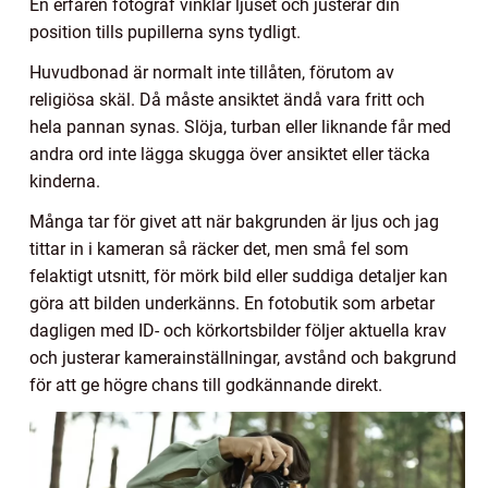
En erfaren fotograf vinklar ljuset och justerar din
position tills pupillerna syns tydligt.
Huvudbonad är normalt inte tillåten, förutom av
religiösa skäl. Då måste ansiktet ändå vara fritt och
hela pannan synas. Slöja, turban eller liknande får med
andra ord inte lägga skugga över ansiktet eller täcka
kinderna.
Många tar för givet att när bakgrunden är ljus och jag
tittar in i kameran så räcker det, men små fel som
felaktigt utsnitt, för mörk bild eller suddiga detaljer kan
göra att bilden underkänns. En fotobutik som arbetar
dagligen med ID- och körkortsbilder följer aktuella krav
och justerar kamerainställningar, avstånd och bakgrund
för att ge högre chans till godkännande direkt.