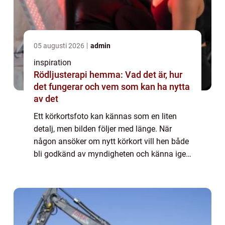
05 augusti 2026
admin
inspiration
Rödljusterapi hemma: Vad det är, hur
det fungerar och vem som kan ha nytta
av det
Ett körkortsfoto kan kännas som en liten
detalj, men bilden följer med länge. När
någon ansöker om nytt körkort vill hen både
bli godkänd av myndigheten och känna igen
sig i spegeln. I Vällingby finns flera sätt att
ordna ett bra foto, men skillnaden...