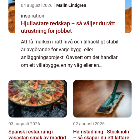
04 augusti 2026
Malin Lindgren
inspiration
Hjullastare redskap – så väljer du rätt
utrustning för jobbet
Att få marken i rätt nivå och tillräckligt stabil
är avgörande för varje bygg- eller
anläggningsprojekt. Oavsett om det handlar
om ett villabygge, en ny väg eller en
industrifastighet börjar allt med ett
genomtänkt markarbete. Här spelar
schaktning h...
03 augusti 2026
02 augusti 2026
Spansk restaurang i
Hemstädning i Stockholm
vasastan smak av madrid
– så skapar du ett lättare