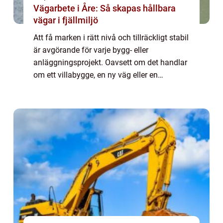
Vägarbete i Åre: Så skapas hållbara
vägar i fjällmiljö
Att få marken i rätt nivå och tillräckligt stabil
är avgörande för varje bygg- eller
anläggningsprojekt. Oavsett om det handlar
om ett villabygge, en ny väg eller en
industrifastighet börjar allt med ett
genomtänkt markarbete. Här spelar
schaktning h...