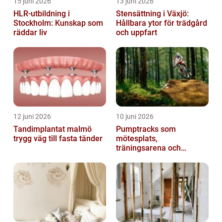
15 juni 2026
13 juni 2026
HLR-utbildning i
Stensättning i Växjö:
Stockholm: Kunskap som
Hållbara ytor för trädgård
räddar liv
och uppfart
12 juni 2026
10 juni 2026
Tandimplantat malmö
Pumptracks som
trygg väg till fasta tänder
mötesplats,
träningsarena och
lekplats