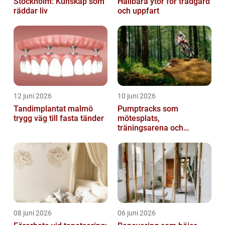
Stockholm: Kunskap som
Hållbara ytor för trädgård
räddar liv
och uppfart
12 juni 2026
10 juni 2026
Tandimplantat malmö
Pumptracks som
trygg väg till fasta tänder
mötesplats,
träningsarena och
lekplats
08 juni 2026
06 juni 2026