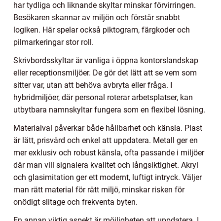
har tydliga och liknande skyltar minskar förvirringen.
Besökaren skannar av miljön och förstår snabbt
logiken. Här spelar också piktogram, färgkoder och
pilmarkeringar stor roll.
Skrivbordsskyltar är vanliga i öppna kontorslandskap
eller receptionsmiljöer. De gör det lätt att se vem som
sitter var, utan att behöva avbryta eller fråga. I
hybridmiljöer, där personal roterar arbetsplatser, kan
utbytbara namnskyltar fungera som en flexibel lösning.
Materialval påverkar både hållbarhet och känsla. Plast
är lätt, prisvärd och enkel att uppdatera. Metall ger en
mer exklusiv och robust känsla, ofta passande i miljöer
där man vill signalera kvalitet och långsiktighet. Akryl
och glasimitation ger ett modernt, luftigt intryck. Väljer
man rätt material för rätt miljö, minskar risken för
onödigt slitage och frekventa byten.
En annan viktig aspekt är möjligheten att uppdatera. I