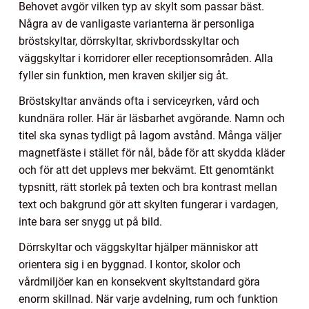
Behovet avgör vilken typ av skylt som passar bäst.
Några av de vanligaste varianterna är personliga
bröstskyltar, dörrskyltar, skrivbordsskyltar och
väggskyltar i korridorer eller receptionsområden. Alla
fyller sin funktion, men kraven skiljer sig åt.
Bröstskyltar används ofta i serviceyrken, vård och
kundnära roller. Här är läsbarhet avgörande. Namn och
titel ska synas tydligt på lagom avstånd. Många väljer
magnetfäste i stället för nål, både för att skydda kläder
och för att det upplevs mer bekvämt. Ett genomtänkt
typsnitt, rätt storlek på texten och bra kontrast mellan
text och bakgrund gör att skylten fungerar i vardagen,
inte bara ser snygg ut på bild.
Dörrskyltar och väggskyltar hjälper människor att
orientera sig i en byggnad. I kontor, skolor och
vårdmiljöer kan en konsekvent skyltstandard göra
enorm skillnad. När varje avdelning, rum och funktion