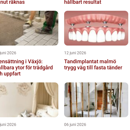
nut räknas
hållbart resultat
juni 2026
12 juni 2026
ensättning i Växjö:
Tandimplantat malmö
llbara ytor för trädgård
trygg väg till fasta tänder
h uppfart
juni 2026
06 juni 2026