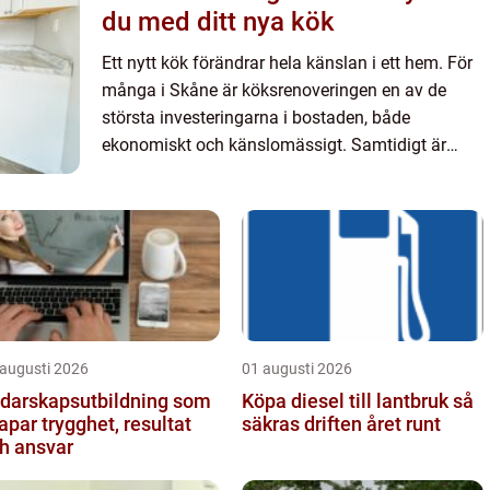
du med ditt nya kök
Ett nytt kök förändrar hela känslan i ett hem. För
många i Skåne är köksrenoveringen en av de
största investeringarna i bostaden, både
ekonomiskt och känslomässigt. Samtidigt är
köket ett av de mest komplexa rummen att bygga.
Rör, el, ventilation, må...
 augusti 2026
01 augusti 2026
darskapsutbildning som
Köpa diesel till lantbruk så
apar trygghet, resultat
säkras driften året runt
h ansvar