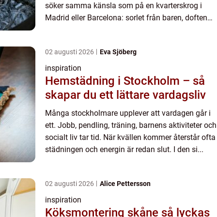
söker samma känsla som på en kvarterskrog i
Madrid eller Barcelona: sorlet från baren, doften
av grillat kött, tapas som delas mellan vänner och
ett rödvin som r...
02 augusti 2026
Eva Sjöberg
inspiration
Hemstädning i Stockholm – så
skapar du ett lättare vardagsliv
Många stockholmare upplever att vardagen går i
ett. Jobb, pendling, träning, barnens aktiviteter och
socialt liv tar tid. När kvällen kommer återstår ofta
städningen och energin är redan slut. I den si...
02 augusti 2026
Alice Pettersson
inspiration
Köksmontering skåne så lyckas