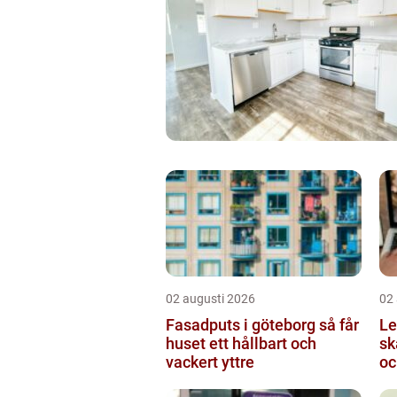
02 augusti 2026
02
Fasadputs i göteborg så får
Le
huset ett hållbart och
sk
vackert yttre
oc