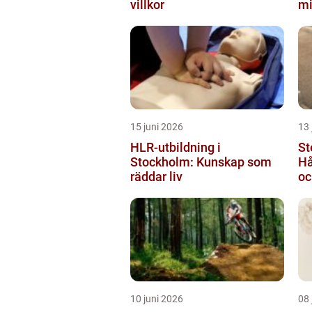
villkor
mi
15 juni 2026
13 
HLR-utbildning i
St
Stockholm: Kunskap som
Hå
räddar liv
oc
10 juni 2026
08 